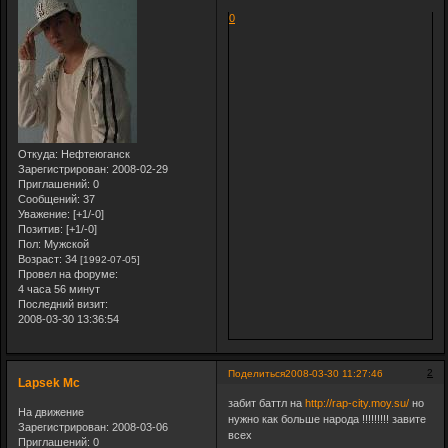
0
Откуда:
Нефтеюганск
Зарегистрирован
: 2008-02-29
Приглашений:
0
Сообщений:
37
Уважение:
[+1/-0]
Позитив:
[+1/-0]
Пол:
Мужской
Возраст:
34
[1992-07-05]
Провел на форуме:
4 часа 56 минут
Последний визит:
2008-03-30 13:36:54
2
Поделиться
2008-03-30 11:27:46
Lapsek Mc
забит баттл на
http://rap-city.moy.su/
но
На движение
нужно как больше народа !!!!!!!!! завите
Зарегистрирован
: 2008-03-06
всех
Приглашений:
0