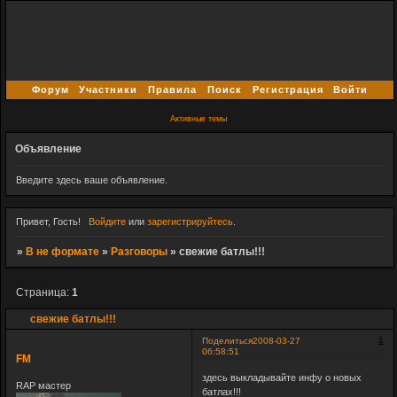
Форум
Участники
Правила
Поиск
Регистрация
Войти
Активные темы
Объявление
Введите здесь ваше объявление.
Привет, Гость!
Войдите
или
зарегистрируйтесь
.
»
В не формате
»
Разговоры
»
свежие батлы!!!
Страница:
1
свежие батлы!!!
1
Поделиться
2008-03-27
06:58:51
FM
здесь выкладывайте инфу о новых
RAP мастер
батлах!!!