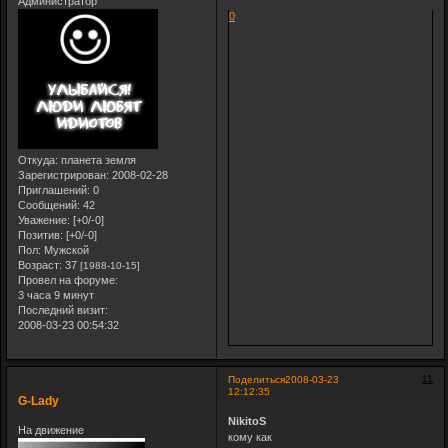
Администратор
0
Откуда:
планета земля
Зарегистрирован
: 2008-02-28
Приглашений:
0
Сообщений:
42
Уважение:
[+0/-0]
Позитив:
[+0/-0]
Пол:
Мужской
Возраст:
37
[1988-10-15]
Провел на форуме:
3 часа 9 минут
Последний визит:
2008-03-23 00:54:32
11
Поделиться
2008-03-23
12:12:35
G-Lady
NikitoS
На движение
кому как