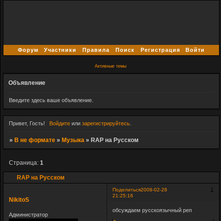
Форум
Участники
Правила
Поиск
Регистрация
Войти
Активные темы
Объявление
Введите здесь ваше объявление.
Привет, Гость!
Войдите
или
зарегистрируйтесь
.
»
В не формате
»
Музыка
»
RAP на Русском
Страница:
1
RAP на Русском
1
Поделиться
2008-02-28
21:25:16
NikitoS
обсуждаем русскоязычный реп
Администратор