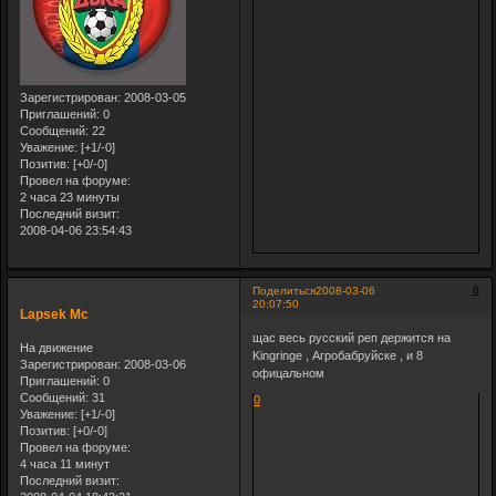
Зарегистрирован
: 2008-03-05
Приглашений:
0
Сообщений:
22
Уважение:
[+1/-0]
Позитив:
[+0/-0]
Провел на форуме:
2 часа 23 минуты
Последний визит:
2008-04-06 23:54:43
6
Поделиться
2008-03-06
20:07:50
Lapsek Mc
щас весь русский реп держится на
На движение
Kingringe , Агробабруйске , и 8
Зарегистрирован
: 2008-03-06
офицальном
Приглашений:
0
Сообщений:
31
0
Уважение:
[+1/-0]
Позитив:
[+0/-0]
Провел на форуме:
4 часа 11 минут
Последний визит: