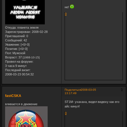
не!
0
Откуда:
планета земля
Зарегистрирован
: 2008-02-28
Приглашений:
0
Сообщений:
42
Уважение:
[+0/-0]
Позитив:
[+0/-0]
Пол:
Мужской
Возраст:
37
[1988-10-15]
Провел на форуме:
3 часа 9 минут
Последний визит:
2008-03-23 00:54:32
5
Поделиться
2008-03-05
13:17:49
fastCSKA
ST1M- ухахаха, видел видюху как его
вливается в движение
айс кинул!
0