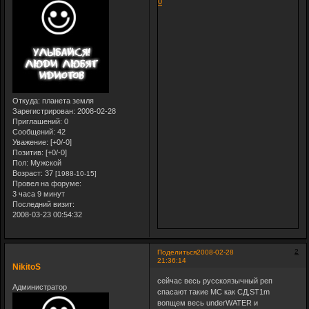
0
Откуда:
планета земля
Зарегистрирован
: 2008-02-28
Приглашений:
0
Сообщений:
42
Уважение:
[+0/-0]
Позитив:
[+0/-0]
Пол:
Мужской
Возраст:
37
[1988-10-15]
Провел на форуме:
3 часа 9 минут
Последний визит:
2008-03-23 00:54:32
2
Поделиться
2008-02-28
21:36:14
NikitoS
сейчас весь русскоязычный реп
Администратор
спасают такие МС как СД,ST1m
вопщем весь underWATER и