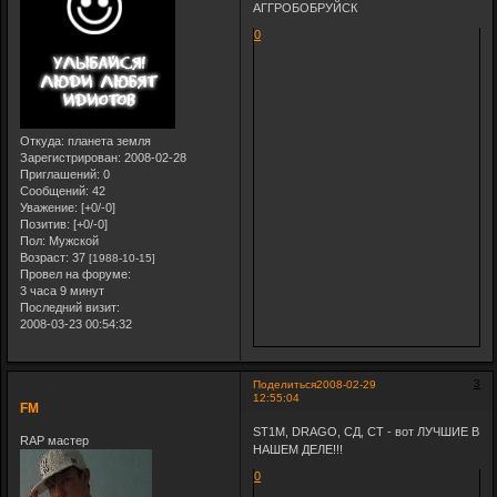
АГГРОБОБРУЙСК
0
Откуда:
планета земля
Зарегистрирован
: 2008-02-28
Приглашений:
0
Сообщений:
42
Уважение:
[+0/-0]
Позитив:
[+0/-0]
Пол:
Мужской
Возраст:
37
[1988-10-15]
Провел на форуме:
3 часа 9 минут
Последний визит:
2008-03-23 00:54:32
3
Поделиться
2008-02-29
12:55:04
FM
ST1M, DRAGO, СД, СТ - вот ЛУЧШИЕ В
RAP мастер
НАШЕМ ДЕЛЕ!!!
0