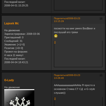
Последний визит:
2008-04-01 15:29:25
14
Поделиться
2008-03-23
13:15:29
Lapsek Mc
посмотти на кинг ринге Boo$teer и
На движение
послушай его треки
Зарегистрирован
: 2008-03-06
Приглашений:
0
Сообщений:
31
0
Уважение:
[+1/-0]
Позитив:
[+0/-0]
Провел на форуме:
4 часа 11 минут
Последний визит:
2008-04-04 18:43:21
15
Поделиться
2008-03-23
13:28:46
G-Lady
АААааааааааааААААа Я просто в
На движение
основном Стима СТ СД и G-style
слушаю))
0