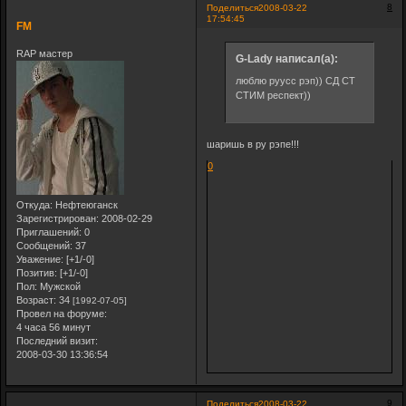
8
Поделиться
2008-03-22
17:54:45
FM
RAP мастер
G-Lady написал(а):
люблю руусс рэп)) СД СТ
СТИМ респект))
шаришь в ру рэпе!!!
0
Откуда:
Нефтеюганск
Зарегистрирован
: 2008-02-29
Приглашений:
0
Сообщений:
37
Уважение:
[+1/-0]
Позитив:
[+1/-0]
Пол:
Мужской
Возраст:
34
[1992-07-05]
Провел на форуме:
4 часа 56 минут
Последний визит:
2008-03-30 13:36:54
9
Поделиться
2008-03-22