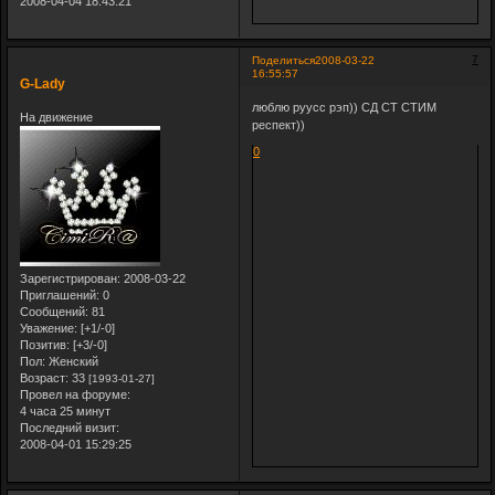
2008-04-04 18:43:21
7
Поделиться
2008-03-22
16:55:57
G-Lady
люблю руусс рэп)) СД СТ СТИМ
На движение
респект))
0
Зарегистрирован
: 2008-03-22
Приглашений:
0
Сообщений:
81
Уважение:
[+1/-0]
Позитив:
[+3/-0]
Пол:
Женский
Возраст:
33
[1993-01-27]
Провел на форуме:
4 часа 25 минут
Последний визит:
2008-04-01 15:29:25